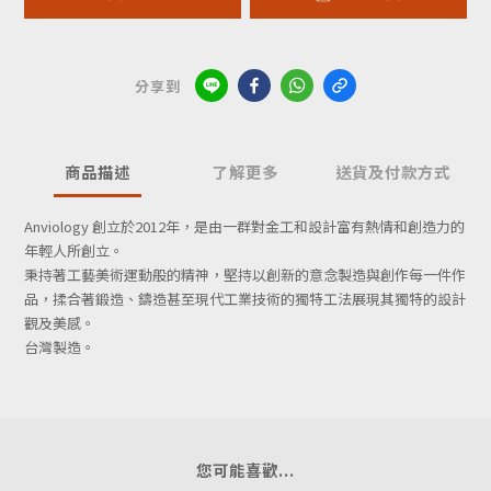
分享到
商品描述
了解更多
送貨及付款方式
Anviology 創立於2012年，是由一群對金工和設計富有熱情和創造力的
年輕人所創立。
秉持著工藝美術運動般的精神，
堅持以創新的意念製造與創作每一件作
品，揉合著鍛造、鑄造甚至現代工業技術的獨特工法展現其獨特的設計
觀及美感。
台灣製造。
您可能喜歡...