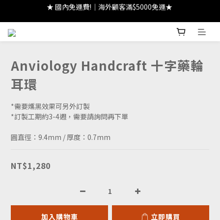
★ 國內免運費!｜海外顧客滿$5000免運★ 
★ 註冊領 $300｜生日領 $300｜滿 $2000 折 $100 ★
★ 註冊領 $300｜生日領 $300｜滿 $2000 折 $100 ★
Anviology Handcraft 十字藥輪
耳環
*需要燻黑效果可另外訂製
*訂製工期約3-4週，需要請詢問再下單
圓直徑：9.4mm / 厚度：0.7mm
NT$1,280
加入購物車
立即購買