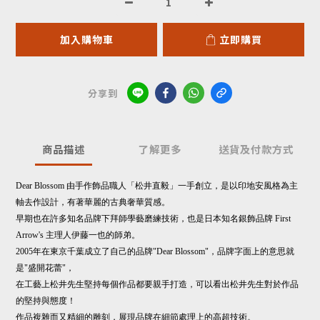
加入購物車
立即購買
分享到
商品描述
了解更多
送貨及付款方式
Dear Blossom 由手作飾品職人「松井直毅」一手創立，是以印地安風格為主
軸去作設計，有著華麗的古典奢華質感。
早期也在許多知名品牌下拜師學藝磨練技術，也是日本知名銀飾品牌 First
Arrow's 主理人伊藤一也的師弟。
2005年在東京千葉成立了自己的品牌"Dear Blossom"，品牌字面上的意思就
是"盛開花蕾"，
在工藝上松井先生堅持每個作品都要親手打造，可以看出松井先生對於作品
的堅持與態度！
作品複雜而又精細的雕刻，展現品牌在細節處理上的高超技術。