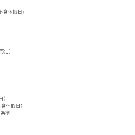
(不含休假日)
品而定）
假日）
（不含休假日）
地為準