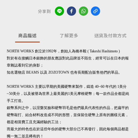
分享到
商品描述
了解更多
送貨及付款方式
NORTH WORKS 創立於1992年，創始人為橋本毅 ( Takeshi Hashimoto )
對於有在接觸日本銀飾的朋友應該對此品牌並不陌生，
經常可以在日本的報
章雜誌看到它的身影；
知名選物店 BEAMS 以及 ZOZOTOWN 也有長期配合販售他們的單品。
NORTH WORKS 主要以早期的美國硬幣來製作，
鑄造 40~60 年代的 1美分
~50美分，
以及被譽為世界上最美麗的1美元摩根硬幣；每一款作品全都是純
手工打造。
銀幣系列之中，以涅槃笑臉和硬幣羽毛是他們最具代表性的作品，
把扁平的
硬幣敲打、結合材料改造成不同的形態，
並保留住硬幣上原有的圖樣元素，
都是相當費工且充滿經驗的工法；
而最大的特色也在於這些年份的硬幣大部分已不再發行，
因此每個商品都是
獨一無二並且稀有的！