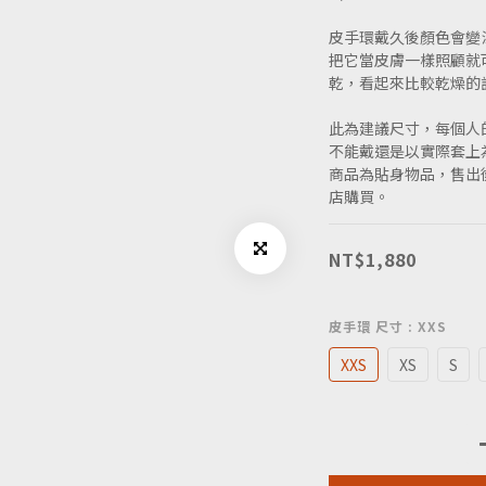
皮手環戴久後顏色會變
把它當皮膚一樣照顧就
乾，看起來比較乾燥的話
此為建議尺寸，每個人
不能戴還是以實際套上
商品為貼身物品，售出
店購買。
NT$1,880
皮手環 尺寸
: XXS
XXS
XS
S