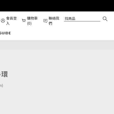
會員登
購物車
聯絡我
入
(0)
們
 GUIDE
立即購買
手環
m)