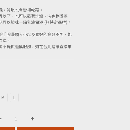
深，質地也會變得較硬。
可以了，也可以戴著洗澡，洗完稍微擦
可以塗抹一點乳液保濕 (無特定品牌)。
的手腕骨頭大小以及喜好的寬鬆不同，能
為準。
後不提供退換服務，如在台北建議直接來
M
L