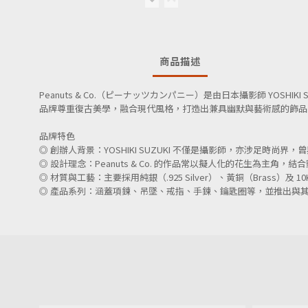
商品描述
Peanuts & Co.（ピーナッツカンパニー）是由日本攝影師 YOSHI
品牌尊重復古美學，融合現代風格，打造出兼具幽默與藝術感的飾品
品牌特色
◎ 創辦人背景：YOSHIKI SUZUKI 不僅是攝影師，亦涉足時尚界，曾與 N
◎
設計理念：Peanuts & Co. 的作品常以擬人化的花生為主角
◎
材質與工藝：主要採用純銀（.925 Silver）、黃銅（Brass
◎
產品系列：涵蓋項鍊、吊墜、戒指、手鍊、鑰匙圈等，並推出與