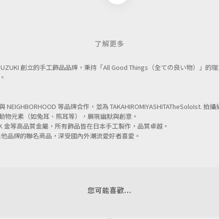
了解更多
KI SUZUKI 創立的手工飾品品牌，秉持「All Good Things（全ての良い
。
EIGHBORHOOD 等品牌合作，並為 TAKAHIROMIYASHITATheSoloIs
，結合動物元素（如兔耳、熊耳等），展現幽默與創意。
）及 10K 金等高品質金屬，所有飾品皆在日本手工製作，品質卓越。
其他品牌的聯名商品，深受國內外潮流愛好者喜愛。
您可能喜歡...