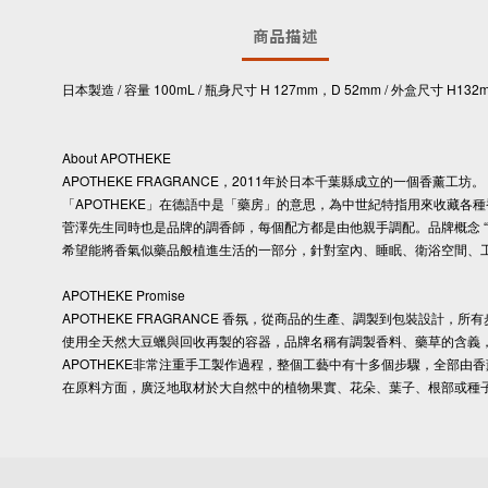
商品描述
日本製造 / 容量 100mL / 瓶身尺寸 H 127mm，D 52mm / 外盒尺寸 H13
About APOTHEKE
APOTHEKE FRAGRANCE，2011年於日本千葉縣成立的一個香薰工坊。
「APOTHEKE」在德語中是「藥房」的意思，為中世紀特指用來收藏
菅澤先生同時也是品牌的調香師，每個配方都是由他親手調配。品牌概念 “SCENTER
希望能將香氣似藥品般植進生活的一部分，針對室內、睡眠、衛浴空間、
APOTHEKE Promise
APOTHEKE FRAGRANCE 香氛，從商品的生產、調製到包裝設計
使用全天然大豆蠟與回收再製的容器，品牌名稱有調製香料、藥草的含義
APOTHEKE非常注重手工製作過程，整個工藝中有十多個步驟，全部
在原料方面，廣泛地取材於大自然中的植物果實、花朵、葉子、根部或種