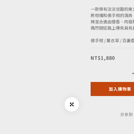
一款帶有淡淡甘甜的東
將柑橘和佛手柑的清爽
辣混合進由檀香、肉蔻
偶然間從路上傳來具有
佛手柑 / 薰衣草 / 百裏香 
NT$1,880
加入購物車
分享到