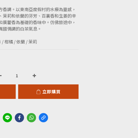
方香調。以東南亞度假村的水療為靈感，
、茉莉和依蘭的芬芳、百裏香和生姜的辛
和廣藿香為基礎的香味中。仿佛旅途中，
異國情調的白茶氣息。
/ 柑橘 / 依蘭 / 茉莉
立即購買