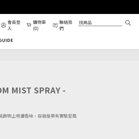
會員登
購物車
聯絡我
入
(0)
們
 GUIDE
立即購買
OM MIST SPRAY -
A
裝飾物上噴灑香味，容器是帶有實驗室風