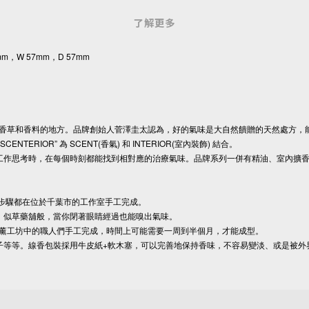
了解更多
2mm，W 57mm，D 57mm
各種香草和香料的地方。品牌創始人菅澤圭太認為，好的氣味是大自然饋贈的天然處方，
IOR” 為 SCENT(香氣) 和 INTERIOR(室內裝飾) 結合。
工作思考時，在每個時刻都能找到相對應的治療氣味。品牌系列一併有精油、室內擴
，所有步驟都在位於千葉市的工作室手工完成。
，似草藥舖般，當你閉著眼睛經過也能嗅出氣味。
由香薰工坊中的職人們手工完成，時間上可能需要一周到半個月，才能成型。
子等等。線香包裝採用牛皮紙+軟木塞，可以完善地保持香味，不容易變淡、或是被外