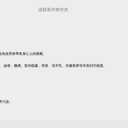
送貨及付款方式
能為使用者帶來身心上的療癒。
香、線香、蠟燭、室內噴霧，塔香、洗手乳、衣櫃香牌等等系列可挑選。
界污染。