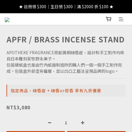
★ 註冊領 $300｜生日領 $300｜滿 $2000 折 $100 ★
★ 註冊領 $300｜生日領 $300｜滿 $2000 折 $100 ★
★ 國內免運費!｜海外顧客滿$5000免運★ 
★ 註冊領 $300｜生日領 $300｜滿 $2000 折 $100 ★
APFR / BRASS INCENSE STAND
APOTHEKE FRAGRANCE原創黃銅線香座，設計和手工制作均來
自日本雕刻家牧野永美子。
包裝硬紙盒也是由竹內紙器制造所的職人們一個一個手工制作完
成。包裝盒外部塗有蠟層，並以凹凸工藝法呈現品牌的logo。
指定商品，線香座 + 線香or塔香 享有九折優惠
NT$3,080