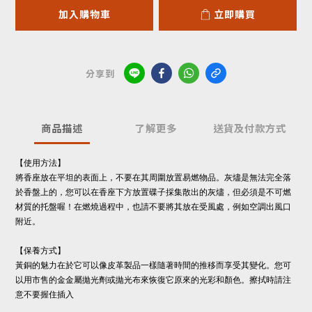
加入購物車
立即購買
分享到
商品描述
了解更多
送貨及付款方式
【使用方法】
將香座放在平坦的表面上，不要在其周圍放置易燃物品。灰燼是無法完全落
於香盤上的，您可以在香座下方放置碟子採集散出的灰燼，但必須是不可燃
材質的托盤喔！在燃燒過程中，也請不要將其放在受風處，例如空調出風口
附近。
【保養方式】
黃銅的魅力在於它可以像皮革製品一樣隨著時間的推移而享受其變化。您可
以用市售的金金屬拋光劑或拋光布來恢復它原來的光彩和顏色。擦拭時請注
意不要握住插入