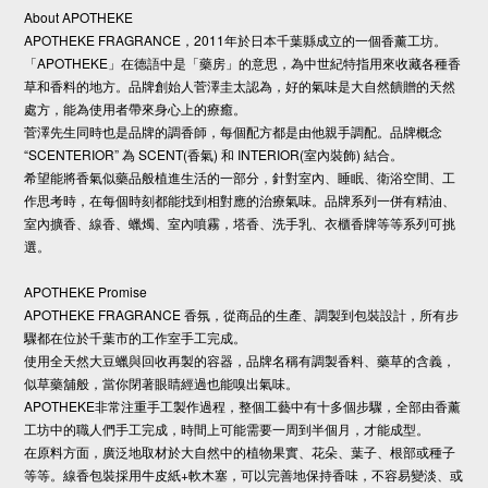
About APOTHEKE
APOTHEKE FRAGRANCE，2011年於日本千葉縣成立的一個香薰工坊。
「APOTHEKE」在德語中是「藥房」的意思，為中世紀特指用來收藏各種香
草和香料的地方。品牌創始人菅澤圭太認為，好的氣味是大自然饋贈的天然
處方，能為使用者帶來身心上的療癒。
菅澤先生同時也是品牌的調香師，每個配方都是由他親手調配。品牌概念
“SCENTERIOR” 為 SCENT(香氣) 和 INTERIOR(室內裝飾) 結合。
希望能將香氣似藥品般植進生活的一部分，針對室內、睡眠、衛浴空間、工
作思考時，在每個時刻都能找到相對應的治療氣味。品牌系列一併有精油、
室內擴香、線香、蠟燭、室內噴霧，塔香、洗手乳、衣櫃香牌等等系列可挑
選。
APOTHEKE Promise
APOTHEKE FRAGRANCE 香氛，從商品的生產、調製到包裝設計，所有步
驟都在位於千葉市的工作室手工完成。
使用全天然大豆蠟與回收再製的容器，品牌名稱有調製香料、藥草的含義，
似草藥舖般，當你閉著眼睛經過也能嗅出氣味。
APOTHEKE非常注重手工製作過程，整個工藝中有十多個步驟，全部由香薰
工坊中的職人們手工完成，時間上可能需要一周到半個月，才能成型。
在原料方面，廣泛地取材於大自然中的植物果實、花朵、葉子、根部或種子
等等。線香包裝採用牛皮紙+軟木塞，可以完善地保持香味，不容易變淡、或