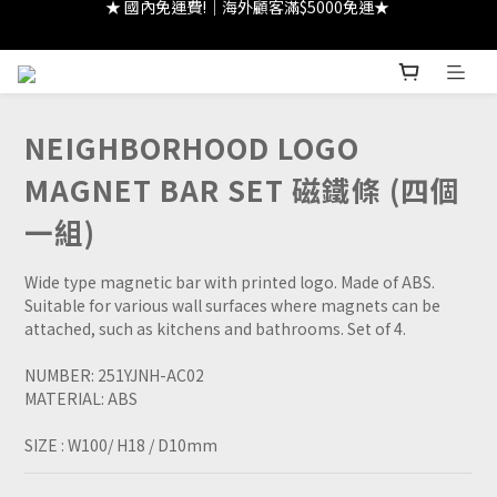
★ 註冊領 $300｜生日領 $300｜滿 $2000 折 $100 ★
★ 註冊領 $300｜生日領 $300｜滿 $2000 折 $100 ★
NEIGHBORHOOD LOGO
MAGNET BAR SET 磁鐵條 (四個
一組)
Wide type magnetic bar with printed logo. Made of ABS.
Suitable for various wall surfaces where magnets can be 
attached, such as kitchens and bathrooms. Set of 4.
NUMBER: 251YJNH-AC02
MATERIAL: ABS
SIZE : W100/ H18 / D10mm