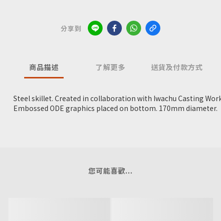
分享到
商品描述
了解更多
送貨及付款方式
Steel skillet. Created in collaboration with Iwachu Casting Wo
Embossed ODE graphics placed on bottom. 170mm diameter.
您可能喜歡...