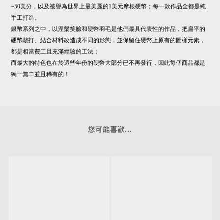
~50美分，
以及被譽為世界上最美麗的1美元摩根硬幣；每一款作品全都是純
手工打造。
銀幣系列之中，以涅槃笑臉和硬幣羽毛是他們最具代表性的作品，
把扁平的
硬幣敲打、結合材料改造成不同的形態，
並保留住硬幣上原有的圖樣元素，
都是相當費工且充滿經驗的工法；
而最大的特色也在於這些年份的硬幣大部分已不再發行，
因此每個商品都是
獨一無二並且稀有的！
您可能喜歡...