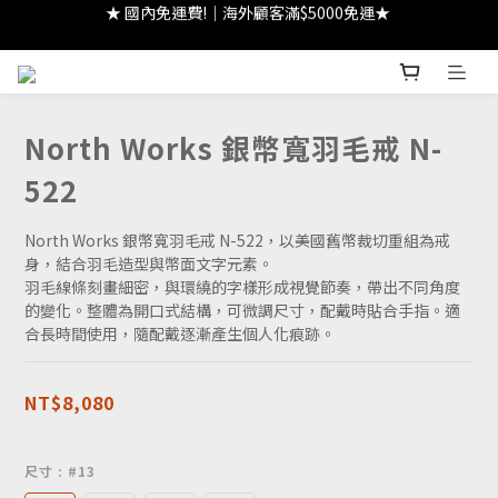
★ 國內免運費!｜海外顧客滿$5000免運★ 
★ 註冊領 $300｜生日領 $300｜滿 $2000 折 $100 ★
★ 註冊領 $300｜生日領 $300｜滿 $2000 折 $100 ★
North Works 銀幣寬羽毛戒 N-
522
North Works 銀幣寬羽毛戒 N-522，以美國舊幣裁切重組為戒
身，結合羽毛造型與幣面文字元素。
羽毛線條刻畫細密，與環繞的字樣形成視覺節奏，帶出不同角度
的變化。整體為開口式結構，可微調尺寸，配戴時貼合手指。適
合長時間使用，隨配戴逐漸產生個人化痕跡。
NT$8,080
尺寸
: #13