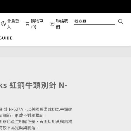
會員登
購物車
聯絡我
入
(0)
們
 GUIDE
立即購買
rks 紅銅牛頭別針 N-
銅牛頭別針 N-627A，以美國舊幣裁切為牛頭輪
圖細節，形成不對稱構圖。
面銀色產生明顯色差，背面採用黃銅結構
時較不易晃動與脫落。