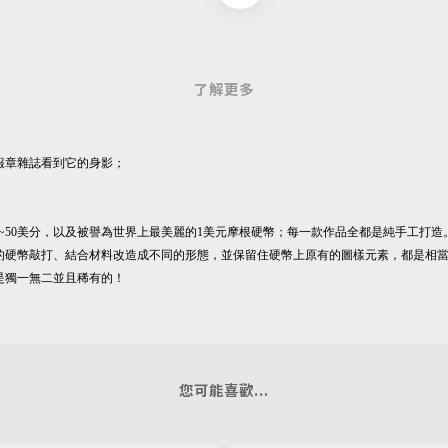
了解更多
報章雜誌看到它的身影；
分~50美分，
以及被譽為世界上最美麗的1美元摩根硬幣；每一款作品全都是純手工打造
的硬幣敲打、結合材料改造成不同的形態，
並保留住硬幣上原有的圖樣元素，都是相
是獨一無二並且稀有的！
您可能喜歡...