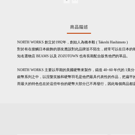
商品描述
NORTH WORKS 創立於1992年，創始人為橋本毅 ( Takeshi Hashimoto )
對於有在接觸日本銀飾的朋友應該對此品牌並不陌生，
經常可以在日本的
知名選物店 BEAMS 以及 ZOZOTOWN 也有長期配合販售他們的單品。
NORTH WORKS 主要以早期的美國硬幣來製作，
鑄造 40~60 年代的 1美
銀幣系列之中，以涅槃笑臉和硬幣羽毛是他們最具代表性的作品，
把扁平
而最大的特色也在於這些年份的硬幣大部分已不再發行，
因此每個商品都