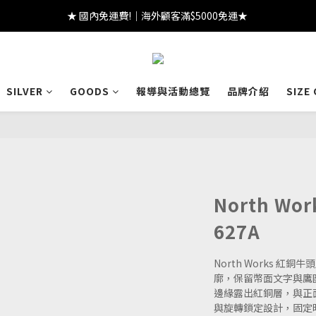
★ 國內免運費!｜海外顧客滿$5000免運★ 
★ 註冊領 $300｜生日領 $300｜滿 $2000 折 $100 ★
★ 註冊領 $300｜生日領 $300｜滿 $2000 折 $100 ★
SILVER
GOODS
報導與活動總覽
品牌介紹
SIZE
North Wo
627A
North Works 紅
廓，保留幣面文字與鷹
邊緣露出紅銅層，與正
與旋轉鎖定設計，固定