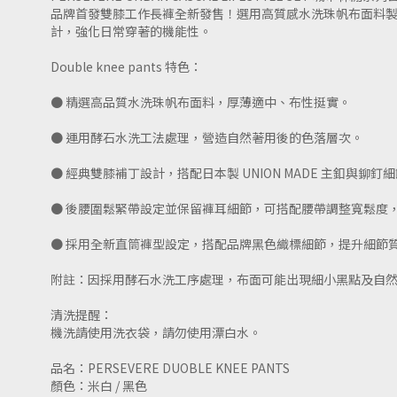
品牌首發雙膝工作長褲全新發售！選用高質感水洗珠帆布面料
計，強化日常穿著的機能性。
Double knee pants 特色：
● 精選高品質水洗珠帆布面料，厚薄適中、布性挺實。
● 運用酵石水洗工法處理，營造自然著用後的色落層次。
● 經典雙膝補丁設計，搭配日本製 UNION MADE 主釦與
● 後腰圍鬆緊帶設定並保留褲耳細節，可搭配腰帶調整寬鬆度
● 採用全新直筒褲型設定，搭配品牌黑色織標細節，提升細節
附註：因採用酵石水洗工序處理，布面可能出現細小黑點及自
清洗提醒：
機洗請使用洗衣袋，請勿使用漂白水。
品名：PERSEVERE DUOBLE KNEE PANTS
顏色：米白 / 黑色