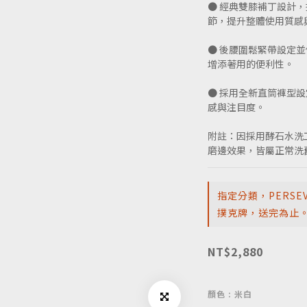
● 經典雙膝補丁設計，搭
節，提升整體使用質感
● 後腰圍鬆緊帶設定
增添著用的便利性。
● 採用全新直筒褲型
感與注目度。
附註：因採用酵石水洗
磨邊效果，皆屬正常洗
指定分類，PERSE
撲克牌，送完為止
NT$2,880
顏色
: 米白