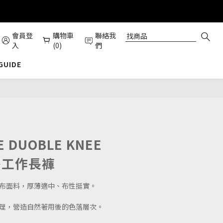
會員登
購物車
聯絡我
入
(0)
們
 GUIDE
立即購買
E DUOBLE KNEE
雙膝工作長褲
帆布面料，厚薄適中、布性挺實。
處理，營造自然著用後的色落層次。