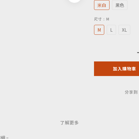
米白
黑色
尺寸
: M
M
L
XL
加入購物車
分享到
了解更多
套組 –