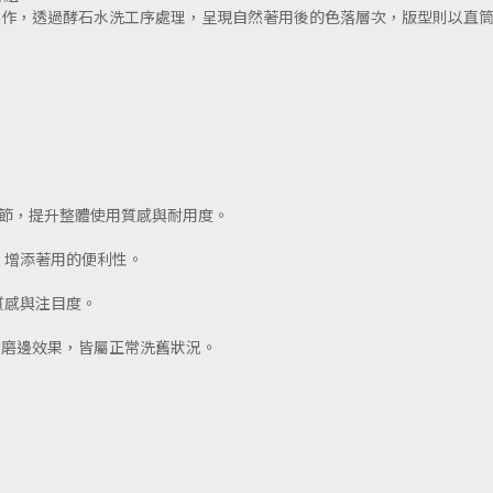
製作，透過酵石水洗工序處理，呈現自然著用後的色落層次，版型則以直
鉚釘細節，提升整體使用質感與耐用度。
，增添著用的便利性。
質感與注目度。
然磨邊效果，皆屬正常洗舊狀況。