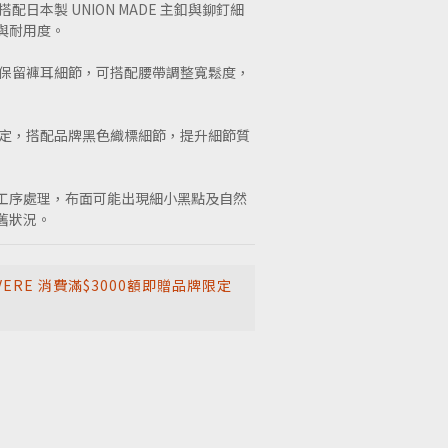
配日本製 UNION MADE 主釦與鉚釘細
與耐用度。
並保留褲耳細節，可搭配腰帶調整寬鬆度，
設定，搭配品牌黑色織標細節，提升細節質
工序處理，布面可能出現細小黑點及自然
舊狀況。
VERE 消費滿$3000額即贈品牌限定
。