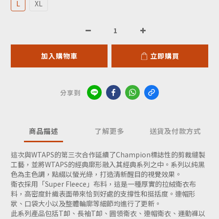
L
XL
加入購物車
立即購買
分享到
商品描述
了解更多
送貨及付款方式
這次與WTAPS的第三次合作延續了Champion標誌性的剪裁縫製
工藝，並將WTAPS的經典廓形融入其經典系列之中。系列以純黑
色為主色調，點綴以螢光綠，打造清新醒目的視覺效果。
衛衣採用「Super Fleece」布料，這是一種厚實的拉絨衛衣布
料，高密度針織表面帶來恰到好處的支撐性和挺括度。連帽形
狀、口袋大小以及整體輪廓等細節均進行了更新。
此系列產品包括T卹、長袖T卹、圓領衛衣、連帽衛衣、運動褲以