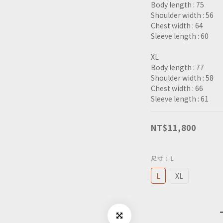
Body length : 75
Shoulder width : 56
Chest width : 64
Sleeve length : 60	
XL
Body length : 77
Shoulder width : 58
Chest width : 66
Sleeve length : 61
NT$11,800
尺寸
: L
L
XL