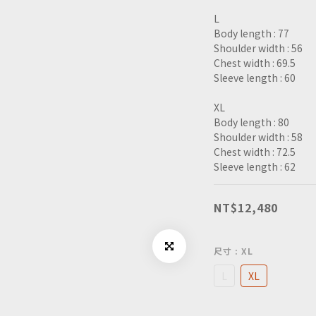
L
Body length : 77
Shoulder width : 56
Chest width : 69.5
Sleeve length : 60
XL
Body length : 80
Shoulder width : 58
Chest width : 72.5
Sleeve length : 62
NT$12,480
尺寸
: XL
L
XL