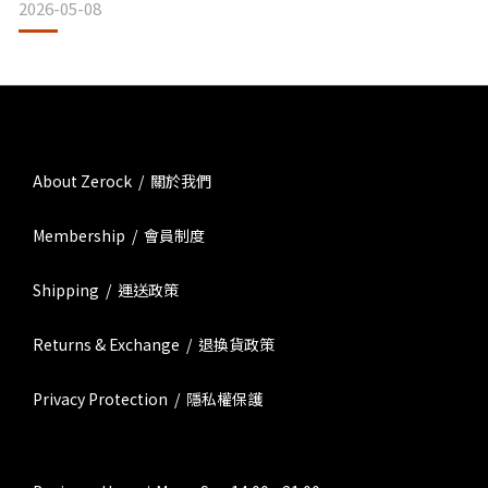
2026-05-08
等數百道工序，變身為獨一無二的戒指、項鍊、手環等飾品。
設計風格： 靈感取材自美國傳統文化，作品呈現原始
About Zerock / 關於我們
Membership / 會員制度
Shipping / 運送政策
Returns & Exchange / 退換貨政策
Privacy Protection / 隱私權保護