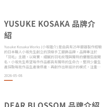
多元。其中最廣為人知的，便是將老鷹、羽毛與松石這三種經
典元
YUSUKE KOSAKA 品牌介
紹
Yusuke Kosaka Works (小坂雄介) 是由具有25年銀器製作經驗
的日本職人小坂先生創立的頂級手工銀飾品牌。品牌專注於
「羽毛」主題，以寫實、細膩的羽毛紋理與獨特的優雅弧度聞
名。小坂先生希望每件作品都具有獨特的生命力，堅持少量生
產採取每批作品生產後停產、再創作出新設計的模式，注重手
工溫度與極致工藝細節，極具藝術與收藏價值。 品牌特色與核
2026-05-08
心精神小坂先生希望能更深刻的營造出老鷹身上不同部位的羽
毛細節，讓羽毛的組合上更生動更具靈魂。以真實羽毛為原
型，手工敲打出具有流暢弧度與靈動層次感的92
DEAR BLOSSOM 品牌介紹