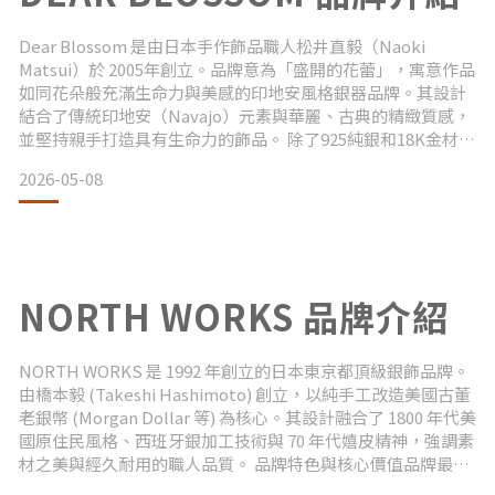
Dear Blossom 是由日本手作飾品職人松井直毅（Naoki
Matsui）於 2005年創立。品牌意為「盛開的花蕾」，寓意作品
如同花朵般充滿生命力與美感的印地安風格銀器品牌。其設計
結合了傳統印地安（Navajo）元素與華麗、古典的精緻質感，
並堅持親手打造具有生命力的飾品。 除了925純銀和18K金材質
上搭配的古典華美感，品牌常使用高品質綠松石，風格細膩且
2026-05-08
充滿藝術感；品牌靈魂中，「唐草（Arabesque）」工藝是展
現其華麗與古典質感的關鍵。 Dear Blossom 唐草工藝特色職
人松
NORTH WORKS 品牌介紹
NORTH WORKS 是 1992 年創立的日本東京都頂級銀飾品牌。
由橋本毅 (Takeshi Hashimoto) 創立，以純手工改造美國古董
老銀幣 (Morgan Dollar 等) 為核心。其設計融合了 1800 年代美
國原住民風格、西班牙銀加工技術與 70 年代嬉皮精神，強調素
材之美與經久耐用的職人品質。 品牌特色與核心價值品牌最著
名的技術，是將含有高純度銀的舊硬幣，經敲擊、切割、焊接