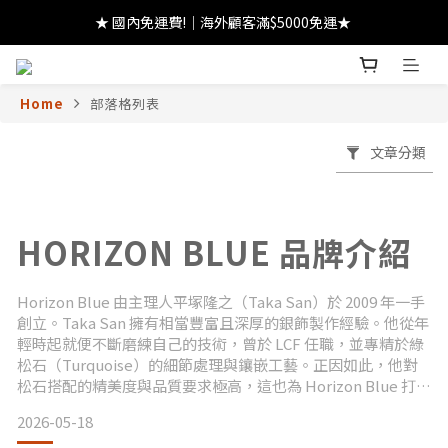
★ 國內免運費!｜海外顧客滿$5000免運★ 
★ 註冊領 $300｜生日領 $300｜滿 $2000 折 $100 ★
★ 註冊領 $300｜生日領 $300｜滿 $2000 折 $100 ★
Home
部落格列表
文章分類
HORIZON BLUE 品牌介紹
Horizon Blue 由主理人平塚隆之（Taka San）於 2009 年一手
創立。Taka San 擁有相當豐富且深厚的銀飾製作經驗。他從年
輕時起就便不斷磨練自己的技術，曾於 LCF 任職，並專精於綠
松石（Turquoise）的細節處理與鑲嵌工藝。正因如此，他對
松石搭配的精美度與品質要求極高，這也為 Horizon Blue 打下
了非常扎實的品牌基礎與獨特的走向。
2026-05-18
精湛工藝與多元創作在創作上，Horizon Blue 的單品風格相當