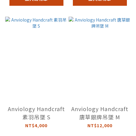
Anviology Handcraft
Anviology Handcraft
素羽吊墜 S
唐草銀牌吊墜 M
NT$4,000
NT$12,000